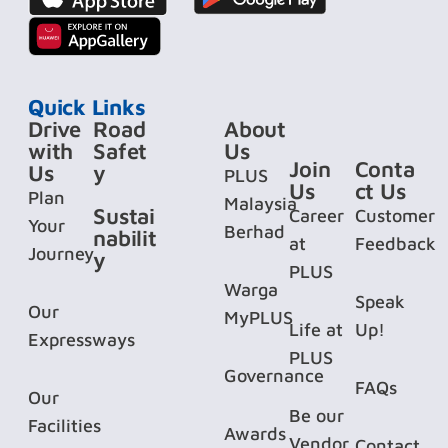
Quick Links
Drive
Road
About
with
Safet
Us
Join
Conta
Us
y
PLUS
Us
ct Us
Plan
Malaysia
Sustai
Career
Customer
Your
Berhad
nabilit
at
Feedback
Journey
y
PLUS
Warga
Speak
Our
MyPLUS
Life at
Up!
Expressways
PLUS
Governance
FAQs
Our
Be our
Facilities
Awards
Vendor
Contact